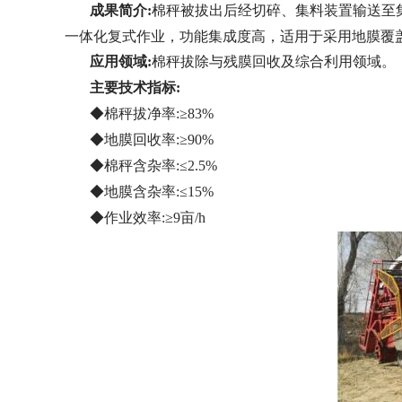
成果简介:
棉秤被拔出后经切碎、集料装置输送至
一体化复式作业，功能集成度高，适用于采用地膜覆
应用领域:
棉秤拔除与残膜回收及综合利用领域。
主要技术指标:
◆棉秤拔净率:≥83%
◆地膜回收率:≥90%
◆棉秤含杂率:≤2.5%
◆地膜含杂率:≤15%
◆作业效率:≥9亩/h