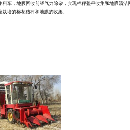
集料车，地膜回收前经气力除杂，实现棉秤整秤收集和地膜清洁
盖栽培的棉花秸秤和地膜的收集。