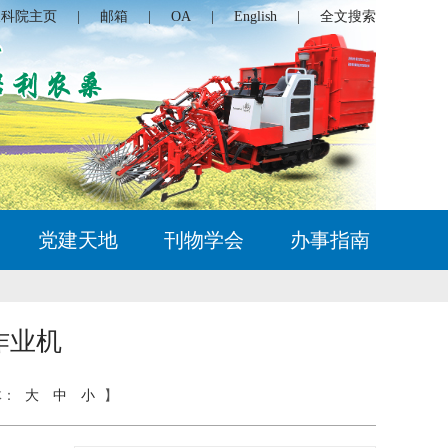
农科院主页
|
邮箱
|
OA
|
English
|
全文搜索
党建天地
刊物学会
办事指南
作业机
体：
大
中
小
】