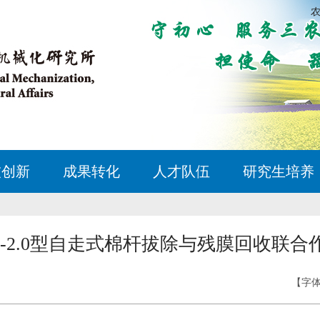
技创新
成果转化
人才队伍
研究生培养
MZ-2.0型自走式棉杆拔除与残膜回收联合
【字