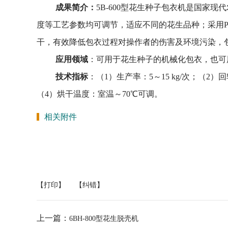
成果简介：
5B-600
型花生种子包衣机是国家现代
度等工艺参数均可调节，适应不同的花生品种；采用
干，有效降低包衣过程对操作者的伤害及环境污染，
应用领域
：可用于花生种子的机械化包衣，也可
技术指标
：（
1
）生产率：
5
～
15 kg/
次；（
2
）回
（
4
）烘干温度：室温～
70
℃可调。
相关附件
【打印】
【纠错】
上一篇：
6BH-800型花生脱壳机