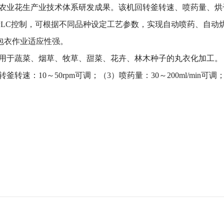
农业花生产业技术体系研发成果。该机回转釜转速、喷药量、烘
PLC
控制，可根据不同品种设定工艺参数，实现自动喷药、自动
包衣作业适应性强。
用于蔬菜、烟草、牧草、甜菜、花卉、林木种子的丸衣化加工。
转釜转速：
10
～
50rpm
可调；（
3
）喷药量：
30
～
200ml/min
可调