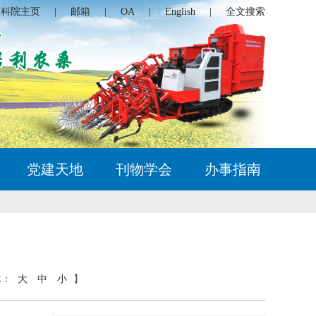
农科院主页
|
邮箱
|
OA
|
English
|
全文搜索
党建天地
刊物学会
办事指南
体：
大
中
小
】