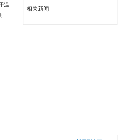
干温
相关新闻
烘
；