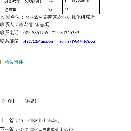
外形尺寸（长×宽×高）
mm
1300
×565
×810
总重量
kg
85
研发单位：农业农村部南京农业机械化研究所
联系人：肖宏儒
宋志禹
联系电话：
025-58619552 025-84346239
联系邮箱：
xhr2712@sina.com
songzy1984@163.com
相关附件
【打印】
【纠错】
上一篇：
1S-30-1KM松土除草机
下一篇：
4CCZ-1200型自走式菜茶收获机