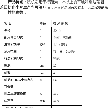
产品特点：
该机适用于行距为1.5m
以上的平地和缓坡茶园
茶园耕作小时生产率可达1.0
亩，从而解决因劳力缺乏，无法完成的茶
性能参数：
项 目
单位
技 术 参 数
3S-6
型号
/
配用动力型式
/
单缸、汽油机
发动机功率
KW
4.4
（6PS
）
适用范围
/
茶、桑、果园等
行走机构型式
/
轮式
耕深
cm
20
耕宽
cm
40
耕后3～8cm土块所占
%
≥40
百分数
耕后土壤蓬松度
%
≥10
生产率
m/h
≥1.0