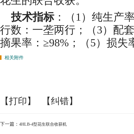
花生的联合收获。
技术指标
：（
1
）纯生产
行数：一垄两行；（
3
）配
摘果率：
≥
98%
；（
5
）损失
相关附件
【打印】
【纠错】
下一篇：
4HLB-4型花生联合收获机