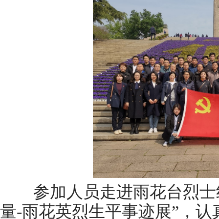
参加人员走进雨花台烈士纪
量-雨花英烈生平事迹展”，