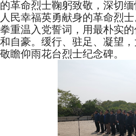
的革命烈士鞠躬致敬，深切缅
人民幸福英勇献身的革命烈士
拳重温入党誓词，用最朴实的
和自豪。缓行、驻足、凝望，
敬瞻仰雨花台烈士纪念碑。