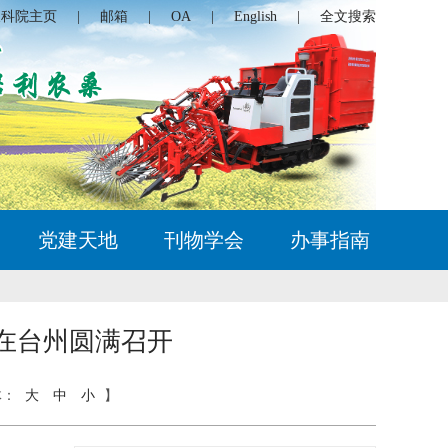
农科院主页
|
邮箱
|
OA
|
English
|
全文搜索
党建天地
刊物学会
办事指南
在台州圆满召开
体：
大
中
小
】