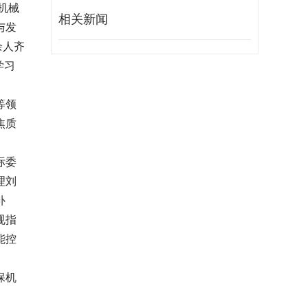
业机械
相关新闻
与发
余人齐
学习
等领
焦质
标委
理刘
补
规指
能控
保机