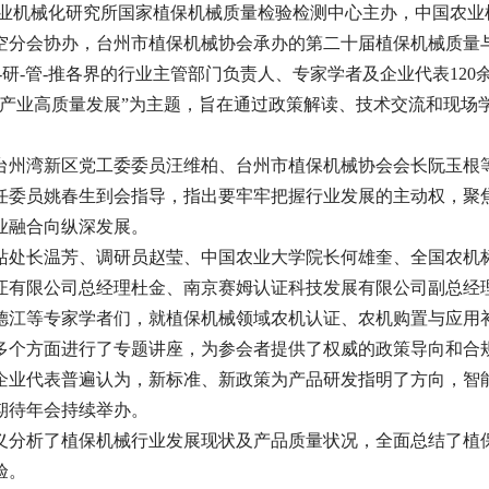
村部南京农业机械化研究所国家植保机械质量检验检测中心‌主办，‌中国农
分会协办，‌台州市植保机械协会‌承办的第二十届植保机械质量
研-管-推各界的行业主管部门负责人、专家学者及企业代表120
产业高质量发展”为主题，旨在通过政策解读、技术交流和现场
台州湾新区党工委委员汪维柏、台州市植保机械协会会长阮玉根
任委员姚春生到会指导，指出要牢牢把握行业发展的主动权，聚
业融合向纵深发展。
站处长温芳、调研员赵莹、中国农业大学院长何雄奎、全国农机
证有限公司总经理杜金、南京赛姆认证科技发展有限公司副总经
德江等专家学者们，就植保机械领域农机认证、农机购置与应用
多个方面进行了专题讲座，为参会者提供了权威的政策导向和合
企业代表普遍认为，新标准、新政策为产品研发指明了方向，智
期待年会持续举办。
义分析了植保机械行业发展现状及产品质量状况，全面总结了植
验。