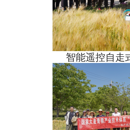
智能遥控自走