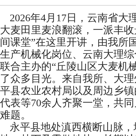
2026年4月17日，云南省
大麦田里麦浪翻滚，一派丰收
间课堂”在这里开讲，由我所
生产机械化岗位、云南大理综
联合主办的“丘陵山区大麦机
了众多目光。来自我所、大理
平县农业农村局以及周边乡镇
代表等70余人齐聚一堂，共
难题。
永平县地处滇西横断山脉，