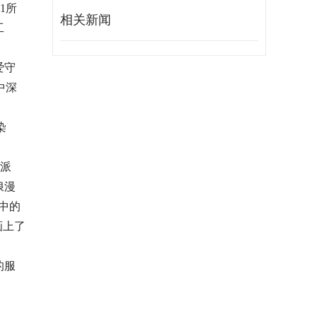
1所
相关新闻
工
爱守
中深
染
桌派
浪漫
中的
画上了
的服