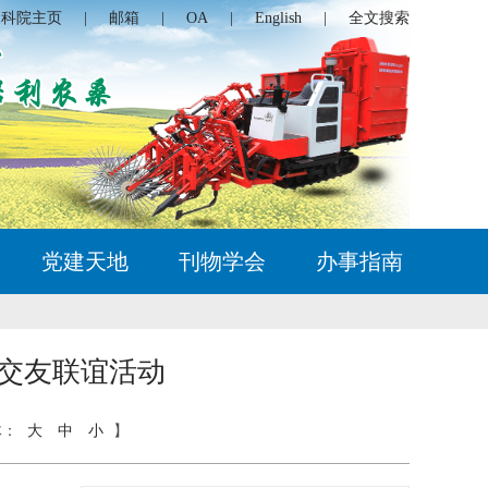
农科院主页
|
邮箱
|
OA
|
English
|
全文搜索
党建天地
刊物学会
办事指南
年交友联谊活动
体：
大
中
小
】