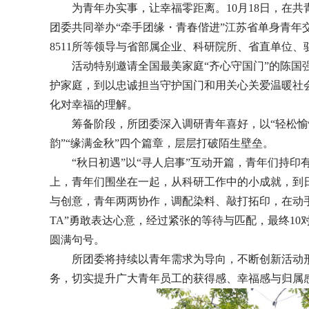
为青年办实事，让幸福零距离。10月18日，在共
团委共同举办“牵手团缘・青春偕进”江苏省单身青年
8511所等领导与省部属企业、科研院所、省直单位、
活动特别邀请全国最美家庭“齐心守国门”的陈
护家庭，到以忠诚担当守护国门和用关心关爱温暖社
化对幸福的理解。
筹备阶段，所团委深入调研青年喜好，以“轻松愉悦
韵”“缘满金秋”四个篇章，层层打破陌生壁垒。
“秋日初遇”以“寻人启事”互动开篇，青年们持印
上，青年们围坐在一起，从科研工作中的小成就，到日
与创意，青年两两协作，调配染料、敲打拓印，在动手
TA”勇敢表达心意，经过紧张的等待与匹配，最终1
圆满句号。
所团委将持续以青年需求为导向，不断创新活动
务，切实提升广大青年员工的获得感、幸福感与归属