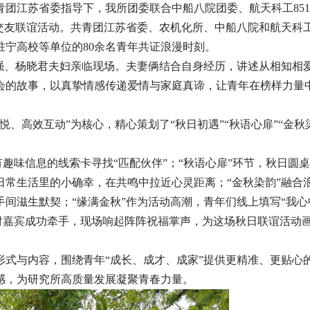
青团江苏省委指导下，我所团委联合中船八院团委、航天科工851
交友联谊活动。共青团江苏省委、农机化所、中船八院和航天科
驻宁高校等单位的80余名青年共证浪漫时刻。
国强、杨晓君夫妇亲临现场。夫妻俩结合自身经历，讲述从相知相
会的故事，以真挚情感传递爱情与家庭真谛，让青年在榜样力量
、高效互动”为核心，精心策划了“秋日初遇”“秋语心扉”“金秋
有趣味信息的线索卡寻找“匹配伙伴”；“秋语心扉”环节，秋日圆
常生活里的小确幸，在共鸣中拉近心灵距离；“金秋染韵”融合
间滋生默契；“缘满金秋”作为活动高潮，青年们线上填写“我心
0对嘉宾成功牵手，现场响起阵阵祝福掌声，为这场秋日联谊活动
形式与内容，围绕青年“成长、成才、成家”提供更精准、更贴心
感，为研究所高质量发展凝聚青春力量。