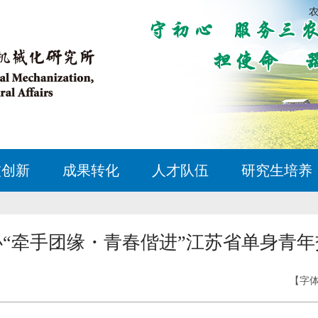
技创新
成果转化
人才队伍
研究生培养
“牵手团缘・青春偕进”江苏省单身青
【字